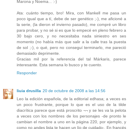
Marona y Noema... :-)
Ata: cuánto tiempo, bro! Mira, con Mankell me pasa un
poco igual que a tí, debe de ser genético ;-), me aficioné a
la serie, (la dieron el invierno pasado), me compré un libro
para probar, y no sé si es que lo empecé en pleno febrero a
30 bajo cero, y no necesitaba nada siniestro en ses
momento (no había más que salir a la calle tras la puesta
de sol ;-), o qué, pero no conseguí terminarlo, me pareció
demasiado deprimente.
Gracias mil por la referencia del tal Márkaris, parece
interesante. Esta semana lo busco y te cuento.
Responder
liuia drusilla
20 de octubre de 2008 a las 14:56
Leo la edición española, de la editorial edhasa; a veces es
un poco frustrante, porque lo que es el uso de la tilde
diacrítica parece que está proscrito ¬¬ y se les va la pelota
a veces con los nombres de los personajes -de pronto le
cambian el nombre a uno en la página 220, por ejemplo, y
como no andes lista te hacen un lío de cuidado-. En francés