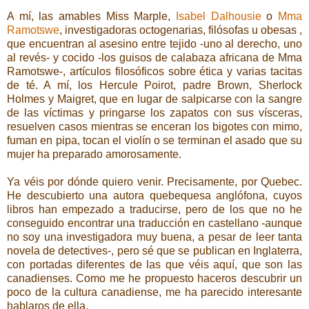
A mí, las amables Miss Marple,
Isabel Dalhousie
o
Mma
Ramotswe
, investigadoras octogenarias, filósofas u obesas ,
que encuentran al asesino entre tejido -uno al derecho, uno
al revés- y cocido -los guisos de calabaza africana de Mma
Ramotswe-, artículos filosóficos sobre ética y varias tacitas
de té. A mí, los Hercule Poirot, padre Brown, Sherlock
Holmes y Maigret, que en lugar de salpicarse con la sangre
de las víctimas y pringarse los zapatos con sus vísceras,
resuelven casos mientras se enceran los bigotes con mimo,
fuman en pipa, tocan el violín o se terminan el asado que su
mujer ha preparado amorosamente.
Ya véis por dónde quiero venir. Precisamente, por Quebec.
He descubierto una autora quebequesa anglófona, cuyos
libros han empezado a traducirse, pero de los que no he
conseguido encontrar una traducción en castellano -aunque
no soy una investigadora muy buena, a pesar de leer tanta
novela de detectives-, pero sé que se publican en Inglaterra,
con portadas diferentes de las que véis aquí, que son las
canadienses. Como me he propuesto haceros descubrir un
poco de la cultura canadiense, me ha parecido interesante
hablaros de ella.