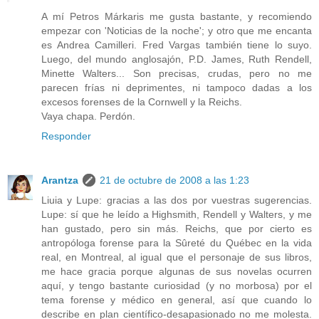
A mí Petros Márkaris me gusta bastante, y recomiendo
empezar con 'Noticias de la noche'; y otro que me encanta
es Andrea Camilleri. Fred Vargas también tiene lo suyo.
Luego, del mundo anglosajón, P.D. James, Ruth Rendell,
Minette Walters... Son precisas, crudas, pero no me
parecen frías ni deprimentes, ni tampoco dadas a los
excesos forenses de la Cornwell y la Reichs.
Vaya chapa. Perdón.
Responder
Arantza
21 de octubre de 2008 a las 1:23
Liuia y Lupe: gracias a las dos por vuestras sugerencias.
Lupe: sí que he leído a Highsmith, Rendell y Walters, y me
han gustado, pero sin más. Reichs, que por cierto es
antropóloga forense para la Sûreté du Québec en la vida
real, en Montreal, al igual que el personaje de sus libros,
me hace gracia porque algunas de sus novelas ocurren
aquí, y tengo bastante curiosidad (y no morbosa) por el
tema forense y médico en general, así que cuando lo
describe en plan científico-desapasionado no me molesta.