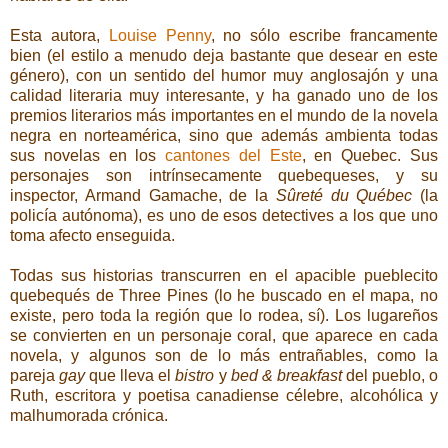
Esta autora,
Louise Penny
, no sólo escribe francamente
bien (el estilo a menudo deja bastante que desear en este
género), con un sentido del humor muy anglosajón y una
calidad literaria muy interesante, y ha ganado uno de los
premios literarios más importantes en el mundo de la novela
negra en norteamérica, sino que además ambienta todas
sus novelas en los
cantones del Este
, en Quebec. Sus
personajes son intrínsecamente quebequeses, y su
inspector, Armand Gamache, de la
Sûreté du Québec
(la
policía autónoma), es uno de esos detectives a los que uno
toma afecto enseguida.
Todas sus historias transcurren en el apacible pueblecito
quebequés de Three Pines (lo he buscado en el mapa, no
existe, pero toda la región que lo rodea, sí). Los lugareños
se convierten en un personaje coral, que aparece en cada
novela, y algunos son de lo más entrañables, como la
pareja
gay
que lleva el
bistro
y
bed & breakfast
del pueblo, o
Ruth, escritora y poetisa canadiense célebre, alcohólica y
malhumorada crónica.