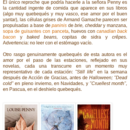
El único reproche que podría hacerle a la señora Penny es
la cantidad ingente de comida que aparece en sus libros
(algo muy quebequés y muy vasco, ese amor por el buen
yantar), las células grises de Armand Gamache parecen ser
propulsadas a base de
paninis
de
brie, cheddar
y manzana,
sopa de guisantes con panceta
, huevos con
canadian back
bacon
y
baked beans,
copitas de sidra y
crêpes
.
Advertencia: no leer con el estómago vacío.
Otro rasgo genuinamente quebequés de esta autora es el
amor por el paso de las estaciones, reflejado en sus
novelas, cada una transcurre en un momento muy
representativo de cada estación:
"Still life"
en la semana
después de Acción de Gracias, antes de
Halloween;
"Dead
cold"
en pleno invierno, en Navidades, y
"Cruellest month",
en Pascua, en el deshielo quebequés.